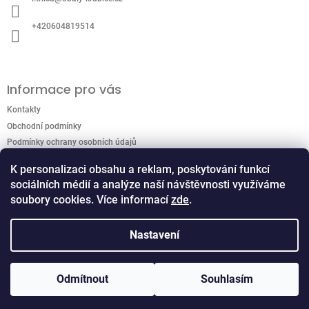
t
í
+420604819514
Informace pro vás
Kontakty
Obchodní podmínky
Podmínky ochrany osobních údajů
K personalizaci obsahu a reklam, poskytování funkcí
sociálních médií a analýze naší návštěvnosti využíváme
Přijímáme online platby
soubory cookies. Více informací
zde
.
Nastavení
Copyright 2026
Kartonáž TERMIL
. Všechna práva
Odmítnout
Souhlasím
Vytvořil Shoptet
vyhrazena.
Upravit nastavení cookies