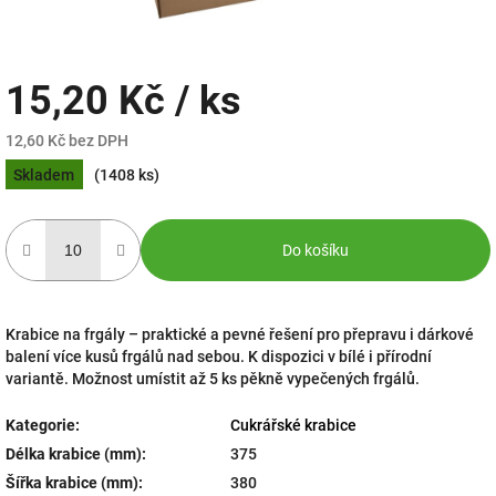
15,20 Kč
/ ks
12,60 Kč bez DPH
Měrná
Skladem
(1408 ks)
cena:
Do košíku
Krabice na frgály – praktické a pevné řešení pro přepravu i dárkové
balení více kusů frgálů nad sebou. K dispozici v bílé i přírodní
variantě. Možnost umístit až 5 ks pěkně vypečených frgálů.
Kategorie
:
Cukrářské krabice
Délka krabice (mm)
:
375
Šířka krabice (mm)
:
380