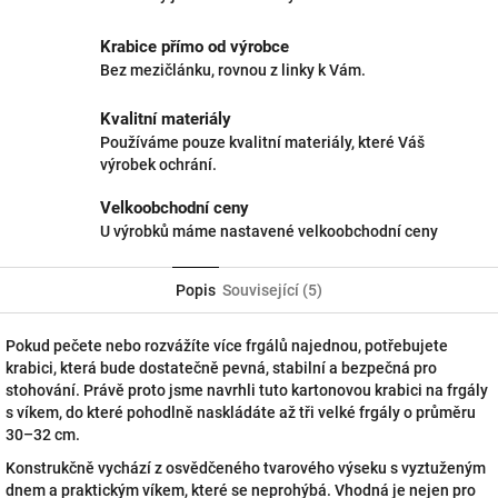
Krabice přímo od výrobce
Bez mezičlánku, rovnou z linky k Vám.
Kvalitní materiály
Používáme pouze kvalitní materiály, které Váš
výrobek ochrání.
Velkoobchodní ceny
U výrobků máme nastavené velkoobchodní ceny
Popis
Související (5)
Pokud pečete nebo rozvážíte více frgálů najednou, potřebujete
krabici, která bude dostatečně pevná, stabilní a bezpečná pro
stohování. Právě proto jsme navrhli tuto kartonovou krabici na frgály
s víkem, do které pohodlně naskládáte až tři velké frgály o průměru
30–32 cm.
Konstrukčně vychází z osvědčeného tvarového výseku s vyztuženým
dnem a praktickým víkem, které se neprohýbá. Vhodná je nejen pro