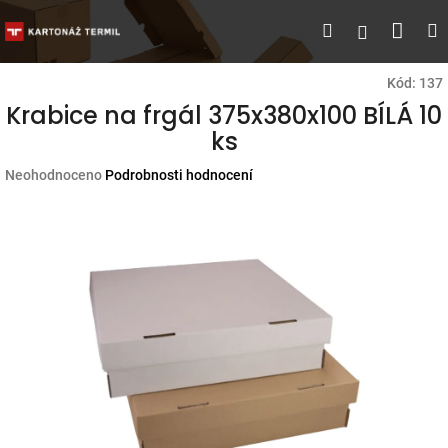
Přejít
Náku
Hledat
M
Přihlášen
na
obsah
koší
Kód:
137
Krabice na frgál 375x380x100 BÍLÁ 10
ks
Průměrné
Neohodnoceno
Podrobnosti hodnocení
hodnocení
produktu
je
0,0
z
5
hvězdiček.