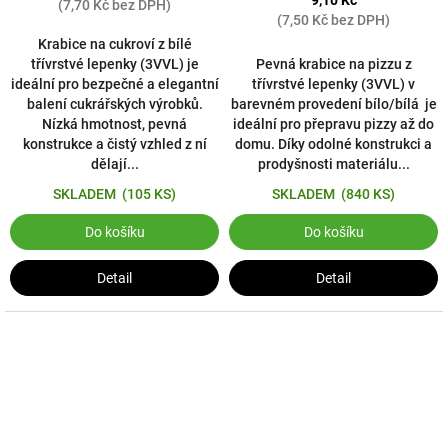
9,10 Kč
(7,70 Kč bez DPH)
(7,50 Kč bez DPH)
Krabice na cukroví z bílé
třívrstvé lepenky (3VVL) je
Pevná krabice na pizzu z
ideální pro bezpečné a elegantní
třívrstvé lepenky (3VVL) v
balení cukrářských výrobků.
barevném provedení bílo/bílá je
Nízká hmotnost, pevná
ideální pro přepravu pizzy až do
konstrukce a čistý vzhled z ní
domu. Díky odolné konstrukci a
dělají...
prodyšnosti materiálu...
SKLADEM
(105 KS)
SKLADEM
(840 KS)
Do košíku
Do košíku
Detail
Detail