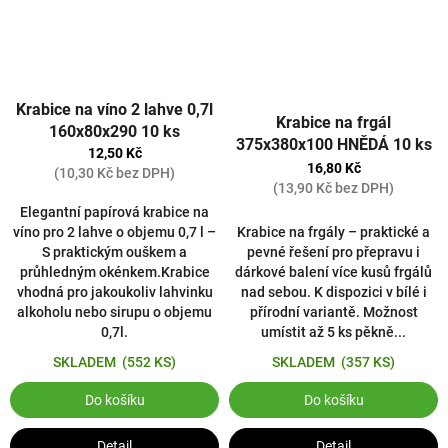
Krabice na víno 2 lahve 0,7l
Krabice na frgál
160x80x290 10 ks
375x380x100 HNĚDÁ 10 ks
12,50 Kč
16,80 Kč
(10,30 Kč bez DPH)
(13,90 Kč bez DPH)
Elegantní papírová krabice na
víno pro 2 lahve o objemu 0,7 l –
Krabice na frgály – praktické a
S praktickým ouškem a
pevné řešení pro přepravu i
průhledným okénkem.Krabice
dárkové balení více kusů frgálů
vhodná pro jakoukoliv lahvinku
nad sebou. K dispozici v bílé i
alkoholu nebo sirupu o objemu
přírodní variantě. Možnost
0,7l.
umístit až 5 ks pěkně...
SKLADEM
(552 KS)
SKLADEM
(357 KS)
Do košíku
Do košíku
Detail
Detail