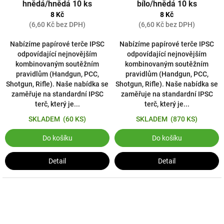
hnědá/hnědá 10 ks
bílo/hnědá 10 ks
8 Kč
8 Kč
(6,60 Kč bez DPH)
(6,60 Kč bez DPH)
Nabízíme papírové terče IPSC
Nabízíme papírové terče IPSC
odpovídající nejnovějším
odpovídající nejnovějším
kombinovaným soutěžním
kombinovaným soutěžním
pravidlům (Handgun, PCC,
pravidlům (Handgun, PCC,
Shotgun, Rifle). Naše nabídka se
Shotgun, Rifle). Naše nabídka se
zaměřuje na standardní IPSC
zaměřuje na standardní IPSC
terč, který je...
terč, který je...
SKLADEM
(60 KS)
SKLADEM
(870 KS)
Do košíku
Do košíku
Detail
Detail