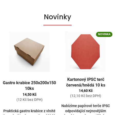
Novinky
NOVINKA
Kartonový IPSC terč
Gastro krabice 250x200x150
červená/hnědá 10 ks
10ks
14,60 Kč
14,50 Kč
(12,10 Kč bez DPH)
(12 Kč bez DPH)
Nabízíme papírové terče IPSC
Praktická gastro krabice z vlnité
odpovídající nejnovějším