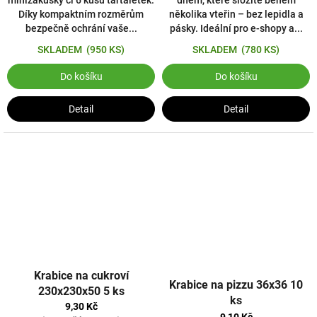
minizákusky či 6 kusů tartaletek.
dnem, které složíte během
Díky kompaktním rozměrům
několika vteřin – bez lepidla a
bezpečně ochrání vaše...
pásky. Ideální pro e-shopy a...
SKLADEM
(950 KS)
SKLADEM
(780 KS)
Do košíku
Do košíku
Detail
Detail
Krabice na cukroví
Krabice na pizzu 36x36 10
230x230x50 5 ks
ks
9,30 Kč