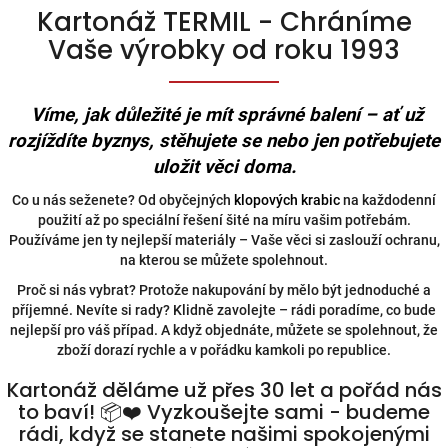
Kartonáž TERMIL - Chráníme
Vaše výrobky od roku 1993
Víme, jak důležité je mít správné balení – ať už
rozjíždíte byznys, stěhujete se nebo jen potřebujete
uložit věci doma.
Co u nás seženete? Od obyčejných
klopových krabic
na každodenní
použití až po speciální řešení šité na míru vašim potřebám.
Používáme jen ty nejlepší materiály – Vaše věci si zaslouží ochranu,
na kterou se můžete spolehnout.
Proč si nás vybrat? Protože nakupování by mělo být jednoduché a
příjemné. Nevíte si rady? Klidně zavolejte – rádi poradíme, co bude
nejlepší pro váš případ. A když objednáte, můžete se spolehnout, že
zboží dorazí rychle a v pořádku kamkoli po republice.
Kartonáž děláme už přes 30 let a pořád nás
to baví!
📦
❤️ Vyzkoušejte sami - budeme
rádi, když se stanete našimi spokojenými