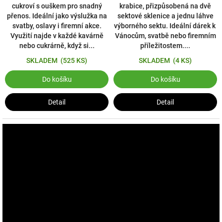
cukroví s ouškem pro snadný
krabice, přizpůsobená na dvě
přenos. Ideální jako výslužka na
sektové sklenice a jednu láhve
svatby, oslavy i firemní akce.
výborného sektu. Ideální dárek k
Využití najde v každé kavárně
Vánocům, svatbě nebo firemním
nebo cukrárně, když si...
příležitostem....
SKLADEM
(525 KS)
SKLADEM
(4 KS)
Do košíku
Do košíku
Detail
Detail