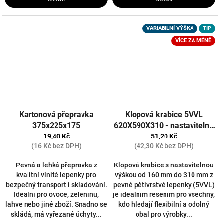
VARIABILNÍ VÝŠKA
TIP
VÍCE ZA MÉNĚ
Kartonová přepravka
Klopová krabice 5VVL
375x225x175
620X590X310 - nastavitelná
výška 10 ks
19,40 Kč
51,20 Kč
(16 Kč bez DPH)
(42,30 Kč bez DPH)
Pevná a lehká přepravka z
Klopová krabice s nastavitelnou
kvalitní vlnité lepenky pro
výškou od 160 mm do 310 mm z
bezpečný transport i skladování.
pevné pětivrstvé lepenky (5VVL)
Ideální pro ovoce, zeleninu,
je ideálním řešením pro všechny,
lahve nebo jiné zboží. Snadno se
kdo hledají flexibilní a odolný
skládá, má vyřezané úchyty...
obal pro výrobky...