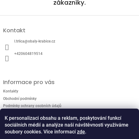
zákazníky.
Z
á
Kontakt
p
a
l.trlica
@
obaly-krabice.cz
t
í
+420604819514
Informace pro vás
Kontakty
Obchodní podmínky
Podmínky ochrany osobních údajů
K personalizaci obsahu a reklam, poskytování funkcí
sociálních médií a analýze naší návštěvnosti využíváme
Přijímáme online platby
soubory cookies. Více informací
zde
.