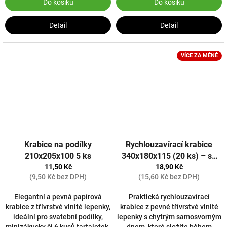
9
Do košíku
Do košíku
3
Detail
Detail
VÍCE ZA MÉNĚ
Krabice na podílky
Rychlouzavírací krabice
210x205x100 5 ks
340x180x115 (20 ks) – se
samosvorným dnem
11,50 Kč
18,90 Kč
(9,50 Kč bez DPH)
(15,60 Kč bez DPH)
Elegantní a pevná papírová
Praktická rychlouzavírací
krabice z třívrstvé vlnité lepenky,
krabice z pevné třívrstvé vlnité
ideální pro svatební podílky,
lepenky s chytrým samosvorným