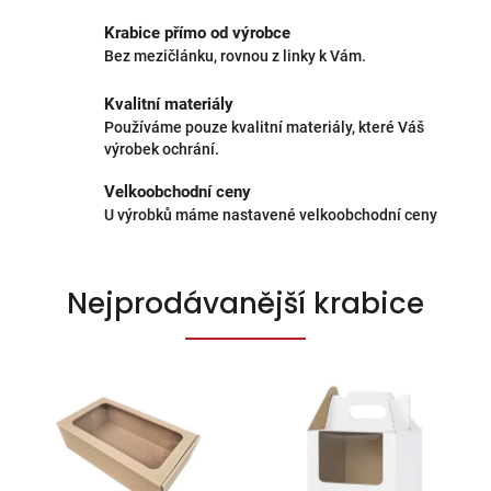
Krabice přímo od výrobce
Bez mezičlánku, rovnou z linky k Vám.
Kvalitní materiály
Používáme pouze kvalitní materiály, které Váš
výrobek ochrání.
Velkoobchodní ceny
U výrobků máme nastavené velkoobchodní ceny
K
Nejprodávanější krabice
a
r
t
o
n
á
ž