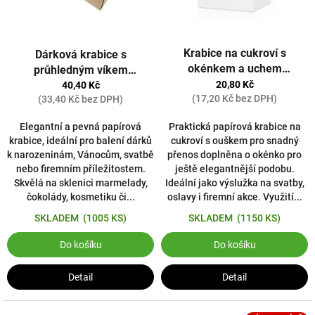
T
E
Průměrné
R
Krabice na cukroví s
Dárková krabice s
hodnocení
M
okénkem a uchem
produktu
průhledným víkem
je
150x150x110 BÍLÁ 20 ks
20,80 Kč
I
350x200x100 5ks
40,40 Kč
5,0
(17,20 Kč bez DPH)
(33,40 Kč bez DPH)
L
z
-
5
Elegantní a pevná papírová
Praktická papírová krabice na
hvězdiček.
C
krabice, ideální pro balení dárků
cukroví s ouškem pro snadný
k narozeninám, Vánocům, svatbě
přenos doplněna o okénko pro
h
nebo firemním příležitostem.
ještě elegantnější podobu.
r
Skvělá na sklenici marmelady,
Ideální jako výslužka na svatby,
á
čokolády, kosmetiku či...
oslavy i firemní akce. Využití...
n
SKLADEM
(1005 KS)
SKLADEM
(1150 KS)
í
Do košíku
Do košíku
m
e
Detail
Detail
V
a