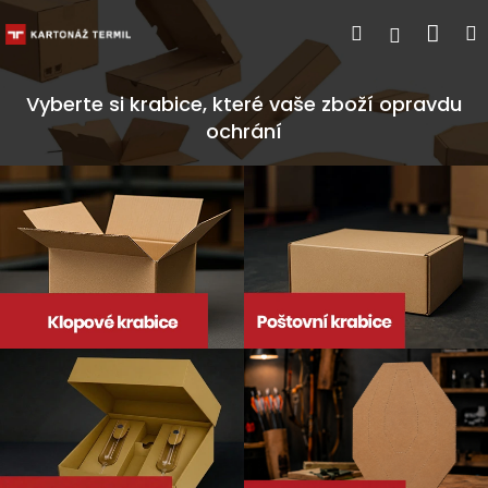
Přejít
Náku
Hledat
M
Přihlášen
na
obsah
koší
Vyberte si krabice, které vaše zboží opravdu
ochrání