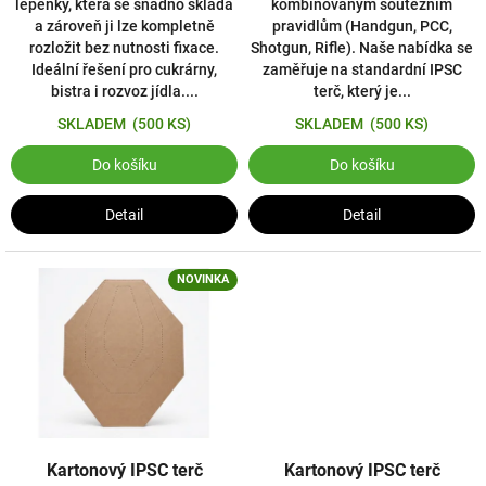
lepenky, která se snadno skládá
kombinovaným soutěžním
a zároveň ji lze kompletně
pravidlům (Handgun, PCC,
rozložit bez nutnosti fixace.
Shotgun, Rifle). Naše nabídka se
Ideální řešení pro cukrárny,
zaměřuje na standardní IPSC
bistra i rozvoz jídla....
terč, který je...
SKLADEM
(500 KS)
SKLADEM
(500 KS)
Do košíku
Do košíku
Detail
Detail
NOVINKA
Kartonový IPSC terč
Kartonový IPSC terč