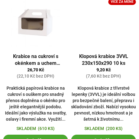
VÍCE ZA MÉNĚ
š
e
v
ý
r
o
b
Krabice na cukroví s
Klopová krabice 3VVL
k
okénkem a uchem
230x150x290 10 ks
y
210x210x110 BÍLÁ 20 ks
26,70 Kč
9,20 Kč
o
(22,10 Kč bez DPH)
(7,60 Kč bez DPH)
d
Praktická papírová krabice na
Klopová krabice z třívrstvé
r
cukroví s ouškem pro snadný
lepenky (3VVL) je ideální volbou
o
přenos doplněna o okénko pro
pro bezpečné balení, přepravu i
ještě elegantnější podobu.
skladování zboží. Nabízí vysokou
k
Ideální jako výslužka na svatby,
pevnost, nízkou hmotnost a je
u
oslavy i firemní akce. Využití...
šetrná k životnímu...
1
SKLADEM
(610 KS)
SKLADEM
(200 KS)
9