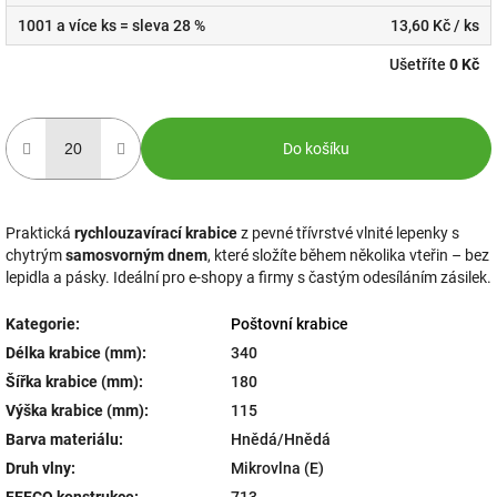
1001 a více ks = sleva 28 %
13,60 Kč
/ ks
Ušetříte
0 Kč
Do košíku
Praktická
rychlouzavírací krabice
z pevné třívrstvé vlnité lepenky s
chytrým
samosvorným dnem
, které složíte během několika vteřin – bez
lepidla a pásky. Ideální pro e-shopy a firmy s častým odesíláním zásilek.
Kategorie
:
Poštovní krabice
Délka krabice (mm)
:
340
Šířka krabice (mm)
:
180
Výška krabice (mm)
:
115
Barva materiálu
:
Hnědá/Hnědá
Druh vlny
:
Mikrovlna (E)