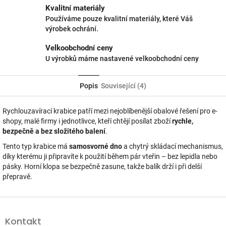
Kvalitní materiály
Používáme pouze kvalitní materiály, které Váš
výrobek ochrání.
Velkoobchodní ceny
U výrobků máme nastavené velkoobchodní ceny
Popis
Související (4)
Rychlouzavírací krabice patří mezi nejoblíbenější obalové řešení pro e-
shopy, malé firmy i jednotlivce, kteří chtějí posílat zboží
rychle,
bezpečně a bez složitého balení
.
Tento typ krabice má
samosvorné dno
a chytrý skládací mechanismus,
díky kterému ji připravíte k použití během pár vteřin – bez lepidla nebo
pásky. Horní klopa se bezpečně zasune, takže balík drží i při delší
přepravě.
Z
á
Kontakt
p