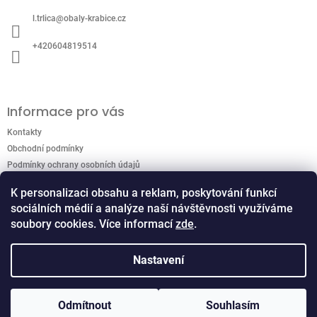
a
l.trlica
@
obaly-krabice.cz
t
í
+420604819514
Informace pro vás
Kontakty
Obchodní podmínky
Podmínky ochrany osobních údajů
K personalizaci obsahu a reklam, poskytování funkcí
sociálních médií a analýze naší návštěvnosti využíváme
Přijímáme online platby
soubory cookies. Více informací
zde
.
Nastavení
Odmítnout
Souhlasím
Copyright 2026
Kartonáž TERMIL
. Všechna práva
Vytvořil Shoptet