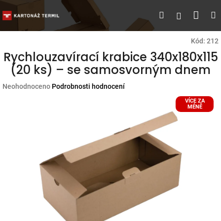
Přejít
Náku
Hledat
M
Přihlášen
na
obsah
koší
Kód:
212
Rychlouzavírací krabice 340x180x115
(20 ks) – se samosvorným dnem
Průměrné
Neohodnoceno
Podrobnosti hodnocení
hodnocení
VÍCE ZA
produktu
MÉNĚ
je
0,0
z
5
hvězdiček.