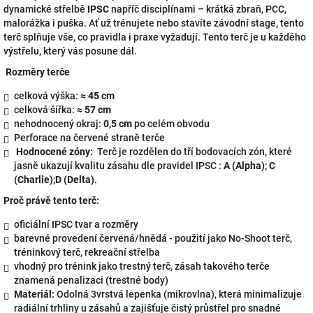
dynamické střelbě
IPSC
napříč disciplínami – krátká zbraň, PCC,
malorážka i puška. Ať už trénujete nebo stavíte závodní stage, tento
terč splňuje vše, co pravidla i praxe vyžadují. Tento terč je u každého
výstřelu, který vás posune dál.
Rozměry terče
celková výška:
≈ 45 cm
celková šířka:
≈ 57 cm
nehodnocený okraj:
0,5 cm
po celém obvodu
Perforace na červené straně terče
Hodnocené zóny:
Terč je rozdělen do tří bodovacích zón, které
jasně ukazují kvalitu zásahu dle pravidel IPSC :
A (Alpha)
;
C
(Charlie)
;
D (Delta)
.
Proč právě tento terč:
oficiální IPSC tvar a rozměry
barevné provedení červená/hnědá - použití jako No-Shoot terč,
tréninkový terč, rekreační střelba
vhodný pro trénink jako trestný terč, zásah takového terče
znamená penalizaci (trestné body)
Materiál:
Odolná 3vrstvá lepenka (mikrovlna), která minimalizuje
radiální trhliny u zásahů a zajišťuje čistý průstřel pro snadné