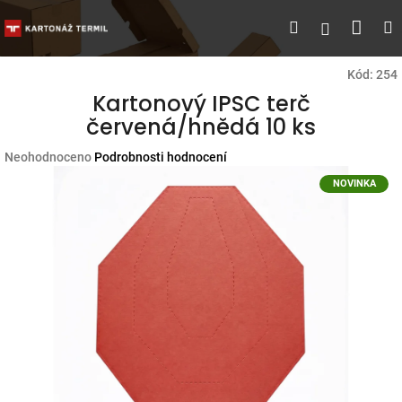
Přejít
Náku
Hledat
M
Přihlášen
na
obsah
koší
Kód:
254
Kartonový IPSC terč
červená/hnědá 10 ks
Průměrné
Neohodnoceno
Podrobnosti hodnocení
hodnocení
NOVINKA
produktu
je
0,0
z
5
hvězdiček.