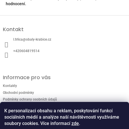
hodnocení.
Z
á
Kontakt
p
a
l.trlica
@
obaly-krabice.cz
t
í
+420604819514
Informace pro vás
Kontakty
Obchodní podmínky
Podmínky ochrany osobních údajů
K personalizaci obsahu a reklam, poskytování funkcí
sociálních médií a analýze naší návštěvnosti využíváme
Přijímáme online platby
soubory cookies. Více informací
zde
.