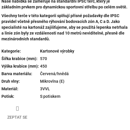
Naše nabídka se zaměřuje na standardní IPSC terč, který je
základním prvkem pro dynamickou sportovní střelbu po celém světě.
Všechny terče v této kategorii splňují přísné požadavky dle IPSC
pravidel včetně přesného rýhování bodovacích zón A, C a D. Jako
specialisté na kartonáž zajišťujeme, aby se použitá lepenka netrhala
a linie zón byly ze vzdálenosti nad 10 metrů neviditelné, přesně dle
mezinárodních standardů.
Kategorie
:
Kartonové výrobky
Šířka krabice (mm)
:
570
Výška krabice (mm)
:
450
Barva materiálu
:
Červená/hnědá
Druh vlny
:
Mikrovlna (E)
Materiál
:
3VVL
Potisk
:
S potiskem
ZEPTAT SE