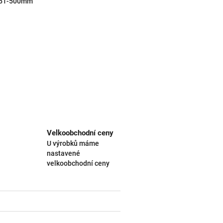
51-500mm
Velkoobchodní ceny
U výrobků máme
nastavené
velkoobchodní ceny