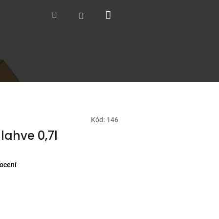
Nákupní
Hledat
Přihlášení
košík
Kód:
146
lahve 0,7l
ocení