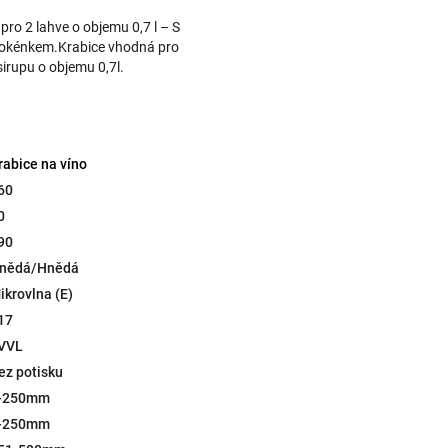
pro 2 lahve o objemu 0,7 l – S
okénkem.Krabice vhodná pro
sirupu o objemu 0,7l.
rabice na víno
60
0
90
nědá/Hnědá
ikrovlna (E)
17
VVL
ez potisku
-250mm
-250mm