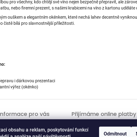
lbou pro všechny, kdo chtějí své víno nejen bezpečně přepravit, ale zárove
atbu, nebo firemní prezent, s našimi krabicemi na víno z kartonu uděláte
ým ouškem a elegantním okénkem, které nechá lahev decentně vyniknout.
 čistě bílá pro slavnostnější příležitosti.
no:
řepravu i dárkovou prezentaci
antní výřez (okénko)
Informace pro vás
Přijímáme online platby
Kontakty
zaci obsahu a reklam, poskytování funkcí
Obchodní podmínky
Odmítnout
édií a analýze naší návštěvnosti